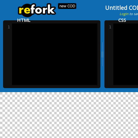
Untitled CO
Login
to sa
HTML
CSS
1
1